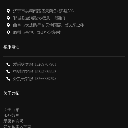
济宁市吴泰闸路盛景商务楼B座506
郓城县金河路大福源广场西门
曲阜市大成路星光天地国际广场A座12楼
滕州市吾悦广场3号公馆4楼
客服电话
爱采购客服
15269707901
招财猫客服
18253728852
外贸云客服
18266789295
关于力拓
关于力拓
服务范围
爱采购会员
爱采购实地商家